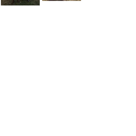
AR
, nació en Carhué un 24 de febrero de 1958. Al trasladars
17 de la villa. Tras la inundación en 1985 se radica en C
 "Nuestras Costumbres" y luego un programa musical radi
 Guitarra”. Desde 1993 y por 31 años conduce dicho espac
M Sueños de Juan Martin Gallardo. Posee varios trabajos d
08 los que lo llevaron por distintos escenarios regionales
 Evita, en vivo desde el Facebook “Cultura Adolfo Alsina”,
s locales tradicionalistas como los de la Peña Municipa
lista Fortín Levalle. En 2024 el "Turco" como lo llaman en 
rayectoria como payador y animador de eventos por parte
rra" nació el 9 de julio de 1996 de manos de Jorge Edgar
o Firamonti. Como antecedente se puede referir a que du