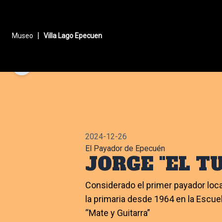
|
Museo
Villa Lago Epecuen
2024-12-26
El Payador de Epecuén
JORGE "EL T
Considerado el primer payador loca
la primaria desde 1964 en la Escue
“Mate y Guitarra”