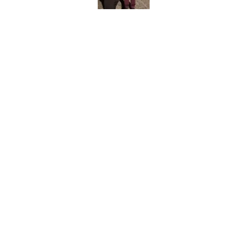
JORGE EDUARDO "EL TURCO" YAF
Considerado el primer payador local
primaria desde 1964 en la Escuela 
un programa en la TV local llamado
funda la agrupación gaucha “Mate y
En la actualidad sale al aire por F
Vol I y II grabados entre 2007 y 20
gorra a beneficio de Miniresidencia
Frecuentemente participa en evento
las jineteadas del Centro Tradiciona
reconocimiento por su destacada t
AGRUPACIÓN MATE Y GUITARRA
La agrupación Gaucha "Mate y Guita
comisión quedó presidida por Dard