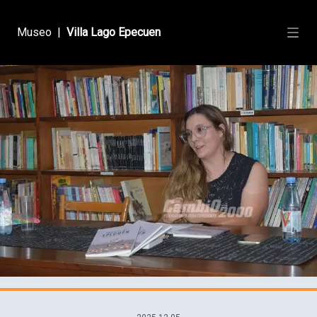
Museo
|
Villa Lago Epecuen