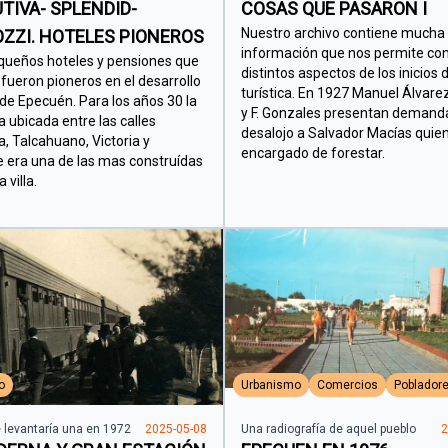
UTIVA- SPLENDID-
COSAS QUE PASARON I
Nuestro archivo contiene mucha
ZZI. HOTELES PIONEROS
información que nos permite co
queños hoteles y pensiones que
distintos aspectos de los inicios de
fueron pioneros en el desarrollo
turística. En 1927 Manuel Álvare
o de Epecuén. Para los años 30 la
y F. Gonzales presentan demand
ubicada entre las calles
desalojo a Salvador Macías quie
a, Talcahuano, Victoria y
encargado de forestar.
 era una de las mas construídas
 villa.
o
Urbanismo
Comercios
Poblador
 levantaría una en 1972
2025-05-08
Una radiografía de aquel pueblo
2