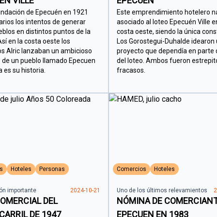
EN VILLE
EPECUEN
undación de Epecuén en 1921
Este emprendimiento hotelero n
arios los intentos de generar
asociado al loteo Epecuén Ville e
eblos en distintos puntos de la
costa oeste, siendo la única cons
sí en la costa oeste los
Los Gorostegui-Duhalde idearon 
 Alric lanzaban un ambicioso
proyecto que dependía en parte d
 de un pueblo llamado Epecuen
del loteo. Ambos fueron estrepi
ta es su historia.
fracasos.
s
Hoteles
Personas
Comercios
Hoteles
ón importante
2024-10-21
Uno de los últimos relevamientos
2
COMERCIAL DEL
NÓMINA DE COMERCIANT
CARRIL DE 1947
EPECUEN EN 1983