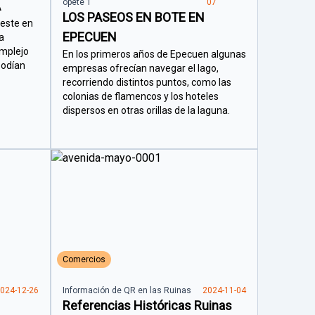
opete 1
07
A
LOS PASEOS EN BOTE EN
Oeste en
EPECUEN
a
omplejo
En los primeros años de Epecuen algunas
podían
empresas ofrecían navegar el lago,
recorriendo distintos puntos, como las
colonias de flamencos y los hoteles
dispersos en otras orillas de la laguna.
Comercios
024-12-26
Información de QR en las Ruinas
2024-11-04
Referencias Históricas Ruinas