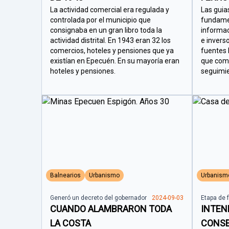
La actividad comercial era regulada y
Las guias
controlada por el municipio que
fundame
consignaba en un gran libro toda la
informac
actividad distrital. En 1943 eran 32 los
e invers
comercios, hoteles y pensiones que ya
fuentes 
existían en Epecuén. En su mayoría eran
que com
hoteles y pensiones.
seguimie
Balnearios
Urbanismo
Urbanism
Generó un decreto del gobernador
2024-09-03
Etapa de 
CUANDO ALAMBRARON TODA
INTEN
LA COSTA
CONSE