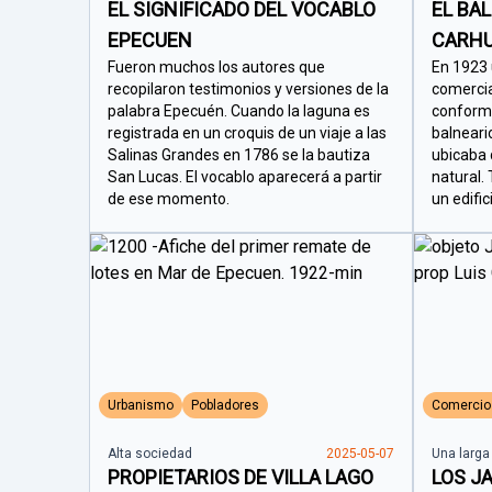
EL SIGNIFICADO DEL VOCABLO
EL BA
EPECUEN
CARHU
Fueron muchos los autores que
En 1923 
recopilaron testimonios y versiones de la
comercia
palabra Epecuén. Cuando la laguna es
conforma
registrada en un croquis de un viaje a las
balneari
Salinas Grandes en 1786 se la bautiza
ubicaba d
San Lucas. El vocablo aparecerá a partir
natural.
de ese momento.
un edific
Urbanismo
Pobladores
Comercio
Alta sociedad
2025-05-07
Una larga
PROPIETARIOS DE VILLA LAGO
LOS J