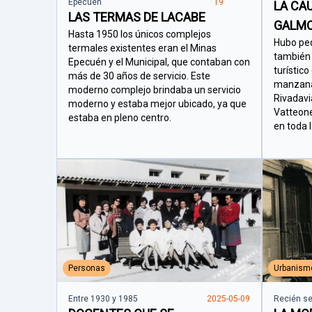
Epecuén
19
LA CA
LAS TERMAS DE LACABE
GALMO
Hasta 1950 los únicos complejos
Hubo pe
termales existentes eran el Minas
también 
Epecuén y el Municipal, que contaban con
turístic
más de 30 años de servicio. Este
manzana 
moderno complejo brindaba un servicio
Rivadavi
moderno y estaba mejor ubicado, ya que
Vatteone
estaba en pleno centro.
en toda la
Personas
Urbanism
Entre 1930 y 1985
2025-05-09
Recién se