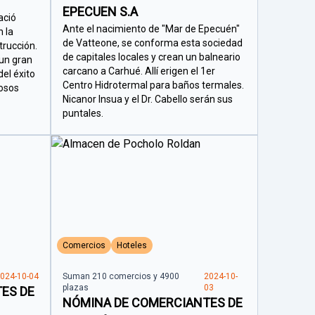
EPECUEN S.A
ació
Ante el nacimiento de "Mar de Epecuén"
n la
de Vatteone, se conforma esta sociedad
trucción.
de capitales locales y crean un balneario
un gran
carcano a Carhué. Allí erigen el 1er
el éxito
Centro Hidrotermal para baños termales.
tosos
Nicanor Insua y el Dr. Cabello serán sus
puntales.
Comercios
Hoteles
024-10-04
Suman 210 comercios y 4900
2024-10-
plazas
03
ES DE
NÓMINA DE COMERCIANTES DE