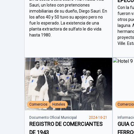
EPECU
Sauri, un loteo con pretenciones
Con la f
inmobiliarias de su dueño, Diego Sauri. En
fueron v
los años 40 y 50 tuvo su apojeo pero no
otros pu
fue lo esperado. La existencia de una
laguna. A
planta extractora de sulfato le dio vida
hermanos
hasta 1980.
proyecto
Ville. Es
Comercios
Hoteles
Comercio
Documento Oficial Municipal
2024-10-21
Informaci
REGISTRO DE COMERCIANTES
GUIA 
DE 1943
FERRO