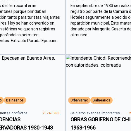
 del ferrocarril eran
En septiembre de 1983 se realiz
ntales porque brindaban
registro por parte de la Cámara 
ión tanto para turistas, viajantes
Hoteles seguramente a pedido d
ores. Hoy se han convertido en
repartición municipal. Este mater
históricas ya que son registros
donado por Margarita Caserta d
parándolos permiten
al museo.
ntos. Extracto Parada Epecuen.
o
Balnearios
Urbanismo
Balnearios
fuertes conflictos
2024-09-03
Se dieron avances imporantes.
2
DENCIAS
OBRAS GOBIERNO DE CHI
RVADORAS 1930-1943
1963-1966