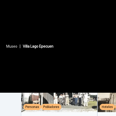
|
Comercios
Festi
Museo
Villa Lago Epecuen
Personas
Pobladores
Hoteles