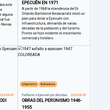
EPECUÉN EN 1971
aba este
A partir de 1968 la intendencia del Dr.
de
Orlando Bartolomé Bedacarratz inició un
e alguna
plan para dotar a Epecuén con
ial fue
infraestructura, demanda de varias
e Nievas
décadas de la población y del turismo.
Pronto se hizo evidente el crecimiento
comercial y hotelero.
Urbanismo
Balnearios
024-08-30
Perfilaron a Epecuén por décadas.
2024-08-30
ODI
OBRAS DEL PERONISMO 1946-
1955