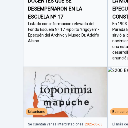
DOCENTES QUE SE
LA MO
DESEMPEÑARON EN LA
EPECU
ESCUELA Nº 17
CONS
Listado con información relevada del
En 1903 e
Fondo Escuela Nº 17 Hipólito Yrigoyen" -
Parada E
Epecuén del Archivo y Museo Dr. Adolfo
sirvió a 
Alsina.
nacimien
una esta
desarrol
anunció p
Urbanismo
Balneario
Se cuentan varias interpretaciones
2025-05-08
El más c