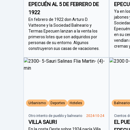
EPECUÉN AL 5 DE FEBRERO DE
EPEC
Ya en lo
1922
jabones 
En febrero de 1922 don Arturo D.
Sociedad
Vatteone y la Sociedad Balneario y
Epecuén 
Termas Epecuen lanzan a la venta los
en su ce
primeros lotes que son adquiridos por
vendían 
personas de su entorno. Algunos
cremas y
construyeron sus casas de vacaciones.
Urbanismo
Deportes
Hoteles
Balneario
Otro intento de pueblo y balneario
2024-10-24
Cientos d
VILLA SAURI
EL PUE
En la costa Oeste sobre 1924 nacía Villa