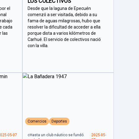
LOS COLECTIVOS
por el
Desde que la laguna de Epecuén
onal
comenzó a ser visitada, debido a su
trabajo
fama de aguas milagrosas, hubo que
de cada
resolver la dificultad de acceder a ella
r las
porque dista a varios kilómetros de
Carhué. El servicio de colectivos nació
con la villa.
Comercios
Deportes
025-05-07
cHasta un club náutico se fundó.
2025-05-