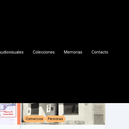
sonas
Urbanismo
Audiovisuales
Colecciones
Memorias
Contacto
Comercios
Personas