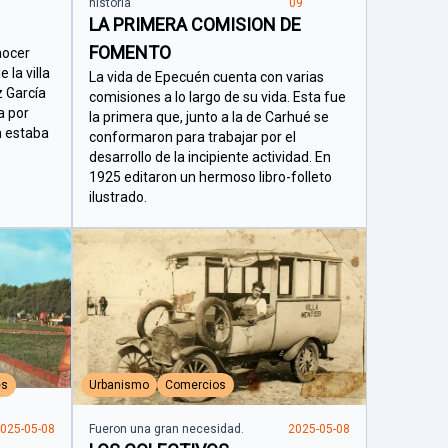
historia
09
LA PRIMERA COMISION DE
FOMENTO
nocer
 la villa
La vida de Epecuén cuenta con varias
z García
comisiones a lo largo de su vida. Esta fue
a por
la primera que, junto a la de Carhué se
n estaba
conformaron para trabajar por el
desarrollo de la incipiente actividad. En
1925 editaron un hermoso libro-folleto
ilustrado.
es
Urbanismo
Comercios
025-05-08
Fueron una gran necesidad.
2025-05-08