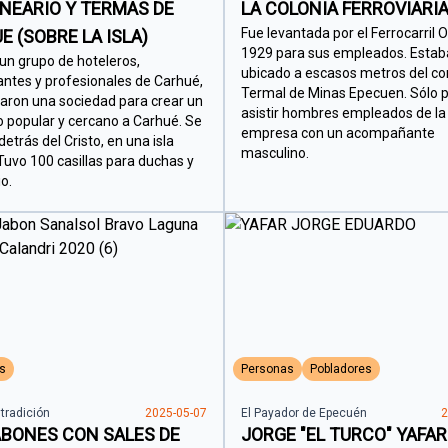
LNEARIO Y TERMAS DE
LA COLONIA FERROVIARI
Fue levantada por el Ferrocarril 
E (SOBRE LA ISLA)
1929 para sus empleados. Estab
un grupo de hoteleros,
ubicado a escasos metros del c
ntes y profesionales de Carhué,
Termal de Minas Epecuen. Sólo 
ron una sociedad para crear un
asistir hombres empleados de la
o popular y cercano a Carhué. Se
empresa con un acompañante
etrás del Cristo, en una isla
masculino.
 Tuvo 100 casillas para duchas y
io.
s
Personas
Pobladores
 tradición
2025-05-07
El Payador de Epecuén
2
ABONES CON SALES DE
JORGE "EL TURCO" YAFAR