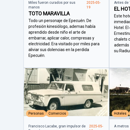
Miles fueron curados por sus
2025-05-
Antes de 
manos
19
EL HO
TOTO MARAVILLA
Este hot
Todo un personaje de Epecuén. De
inmediac
profesión kinesiólogo, ademas había
Hotel. El
aprendido desde niño el arte de
Ernestina
embarrar, aplicar calor, compresas y
chalets c
electricidad. Era visitado por miles para
además d
aliviar sus dolencias en la perdida
su Radiu
Epecuén.
Personas
Comercios
Hoteles
Francisco Lacabe, gran impulsor de
2025-05-
A metros 