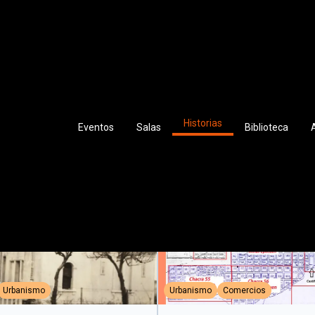
Historias
vidades
Balnearios
Colectividades
Hoteles
Deportes
Per
Eventos
Salas
Biblioteca
Pobladores
Urbanismo
Urbanismo
Comercios