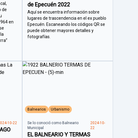
cal,
de Epecuén 2022
o de
Aquí se encuentra información sobre
u
lugares de trascendencia en el ex pueblo
 1964 en
Epecuén. Escaneando los códigos QR se
 se
puede obtener mayores detalles y
la
fotografías.
rra”
Balnearios
Urbanismo
024-10-22
Se lo conoció como Balneario
2024-10-
Municipal
22
LAGO
EL BALNEARIO Y TERMAS