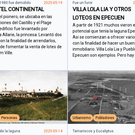
1980 fue demolido
2025-05-19
Fue un furor
2
TEL CONTINENTAL
VILLA LOLA LIA Y OTROS
el pionero, se ubicaba en las
LOTEOS EN EPECUEN
iones del Castillo y el Plage
A partir de 1921 muchos vieron e
 edificio fue levantado por
potencial que tenía la laguna Ep
 Allarie, la princesa. Levantó dos
Asi se comienzan a ofrecer vario
on la finalidad de arrendarlos,
con la finalidad de hacer un bue
e fomentar la venta de lotes de
inmobiliario. Villa Lola Lia y Puebl
m Ville.
Epecuen son ejemplos. Pero hay
Personas
Urbanismo
Pobladores
de la laguna
2025-05-14
Tamariscos y Eucaliptus
2