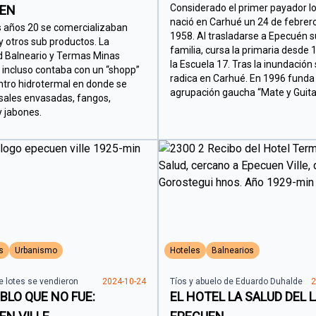
Considerado el primer payador lo
UEN
nació en Carhué un 24 de febrer
s años 20 se comercializaban
1958. Al trasladarse a Epecuén s
y otros sub productos. La
familia, cursa la primaria desde
 Balneario y Termas Minas
la Escuela 17. Tras la inundación
incluso contaba con un “shopp”
radica en Carhué. En 1996 funda 
ntro hidrotermal en donde se
agrupación gaucha “Mate y Guita
sales envasadas, fangos,
 jabones.
s
Urbanismo
Hoteles
Balnearios
e lotes se vendieron
2024-10-24
Tíos y abuelo de Eduardo Duhalde
2
BLO QUE NO FUE:
EL HOTEL LA SALUD DEL 