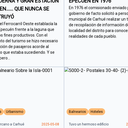
DERNA Y GRAN ESTACIÓN
EPECUEN EN 1976
En 1976 el comisionado enviado 
EN…… QUE NUNCA SE
gobierno de facto solicitó a pers
TRUYÓ
municipal de Carhué realizar un 
l Ferrocarril Oeste establacía la
de recopilación de información 
pecuén frente a la laguna que
localidad del distrito para conoce
los fines productivos. Con el
realidades de cada pueblo.
to del turismo se hizo necesario
ción de pasajeros acorde al
lo que estaba sucediendo. Y se
ero...
s
Urbanismo
Balnearios
Hoteles
ercano a Carhué
2025-05-08
Tuvo un hermoso edificio
2