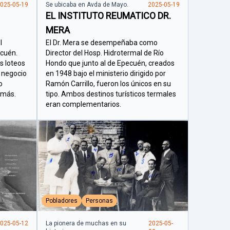
025-05-19
Se ubicaba en Avda de Mayo.
2025-05-19
EL INSTITUTO REUMATICO DR.
MERA
l
El Dr. Mera se desempeñaba como
ecuén.
Director del Hosp. Hidrotermal de Río
s loteos
Hondo que junto al de Epecuén, creados
n negocio
en 1948 bajo el ministerio dirigido por
o
Ramón Carrillo, fueron los únicos en su
 más.
tipo. Ambos destinos turísticos termales
eran complementarios.
Pobladores
Personas
025-05-12
La pionera de muchas en su
2025-05-