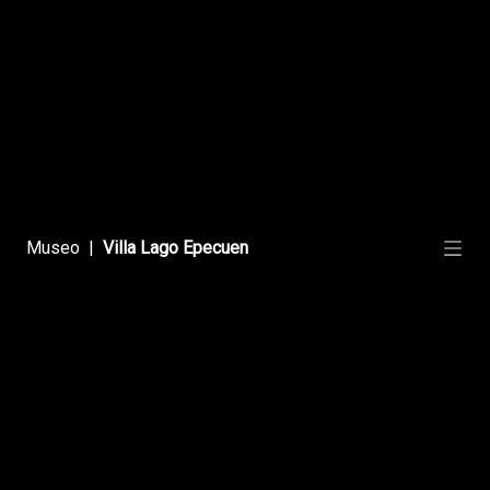
Deportes En Epecuén
Lago Epecuen Football Club
Museo
|
Villa Lago Epecuen