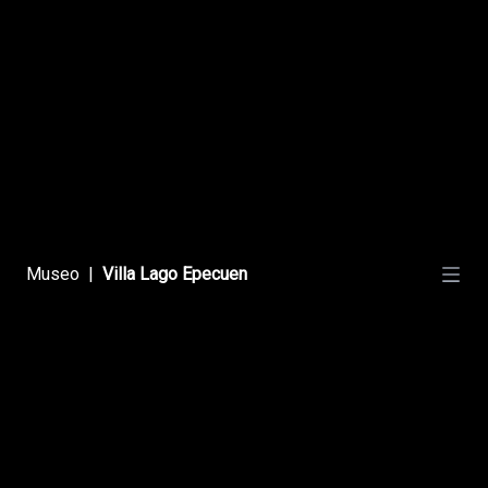
Vamos A Bailar
Bailables
Museo
|
Villa Lago Epecuen